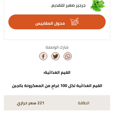
جرجير صغير للتقديم.
محول المقاييس
شارك الوصفة
القيم الغذائية:
القيم الغذائية لكل 100 غرامٍ من المعكرونة بالجبن
الطاقة
221 سعر حراري