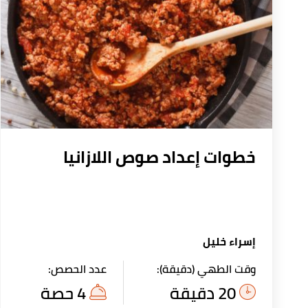
خطوات إعداد صوص اللازانيا
إسراء خليل
وقت الطهي (دقيقة):
عدد الحصص:
20 دقيقة
4 حصة