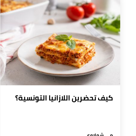
كيف تحضرين اللازانيا التونسية؟
مي شملاوي