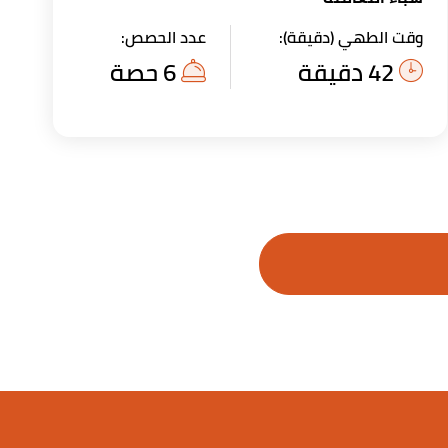
وقت الطهي (دقيقة):
عدد الحصص:
42 دقيقة
6 حصة