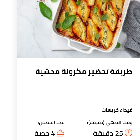
طريقة تحضير مكرونة محشية
غيداء خريسات
وقت الطهي (دقيقة):
عدد الحصص:
25 دقيقة
4 حصة